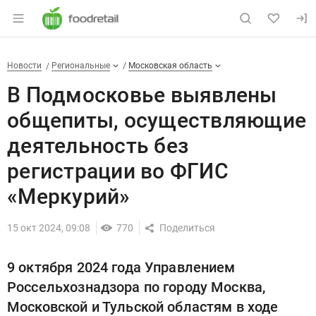
Раздел навигации по сайту foodretail.r
В Подмосковье выявлены общ
Новости
Разделы
Новости
Региональные
Московская область
В Подмосковье выявлены
общепиты, осуществляющие
деятельность без
регистрации во ФГИС
«Меркурий»
15 окт 2024, 09:08
770
9 октября 2024 года Управлением
Россельхознадзора по городу Москва,
Московской и Тульской областям в ходе