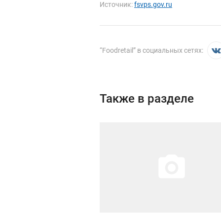
Источник:
fsvps.gov.ru
“
Foodretail
” в социальных сетях:
Также в разделе
Иллюстрация новости