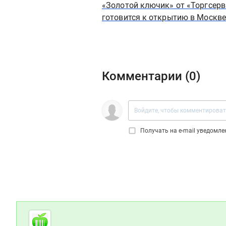
«Золотой ключик» от «Торгсерв
готовится к открытию в Москве
Комментарии (
0
)
Получать на e‑mail уведомл
Дополнительная информация
Cсылки на полезные проекты