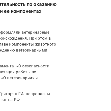
тельность по оказанию
 и ее компонентах
е оформляли ветеринарные
оисхождения. При этом в
ставе компоненты животного
ождению ветеринарными
ламента «О безопасности
низации работы по
«О ветеринарии» и
Григорян Г.А. направлены
льства РФ.