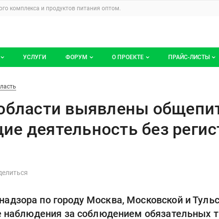
u
го комплекса и продуктов питания
оптом.
УСЛУГИ
ФОРУМ
О ПРОЕКТЕ
ПРАЙС-ЛИСТЫ
ге компаний
Все темы
Блог
Мои прайс-ли
ены общепиты, осуществляющи
ласть
компаний
Избранные
Услуги проекта
области выявлены общепи
 размещение
С моим участием
О проекте
е деятельность без регис
Контакты
Публичная оферта
Реклама на сайте
адзора по городу Москва, Московской и Туль
де наблюдения за соблюдением обязательных т