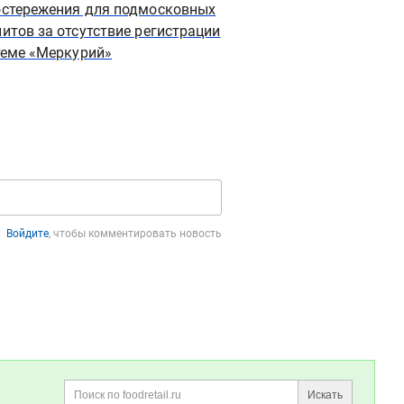
стережения для подмосковных
Подмосковный агро
итов за отсутствие регистрации
комплекс демонстриру
теме «Меркурий»
зарплаты и занятост
Войдите
, чтобы комментировать новость
Искать