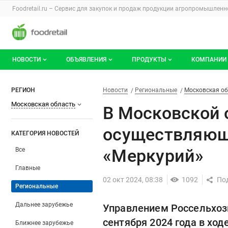
Раздел навигации по сайту foodretail.r
Foodretail.ru – Сервис для закупок и продаж
продукции агропромышленно
Авторизация и меню пользователя
Навигация по разделам сайта foodretail.ru
НОВОСТИ
ОБЪЯВЛЕНИЯ
ПРОДУКТЫ
КОМПАНИИ
Новости рынка
Все объявления
О каталоге брендов
О катало
В Московской области выявл
Фильтры
Новости
Разделы
РЕГИОН
Новости
Региональные
Московская об
Московская область
Документы
Мои объявления
Продукты питания
Каталог 
В Московской 
Мои продукты и напитки
Премиум
осуществляющи
КАТЕГОРИЯ НОВОСТЕЙ
«Меркурий»
Все
Главные
02 окт 2024, 08:38
1092
Региональные
Дальнее зарубежье
Управлением Россельхозн
сентября 2024 года в хо
Ближнее зарубежье