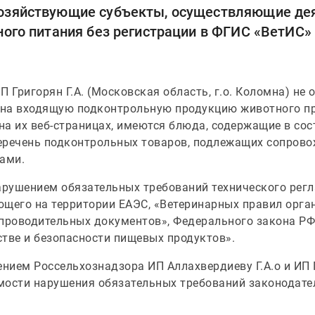
озяйствующие субъекты, осуществляющие дея
ного питания без регистрации в ФГИС «ВетИС»
ИП Григорян Г.А. (Московская область, г.о. Коломна) н
на входящую подконтрольную продукцию животного пр
на их веб-страницах, имеются блюда, содержащие в со
Перечень подконтрольных товаров, подлежащих сопров
ами.
рушением обязательных требований технического рег
ющего на территории ЕАЭС, «Ветеринарных правил орга
роводительных документов», Федерального закона РФ 
стве и безопасности пищевых продуктов».
ением Россельхознадзора ИП Аллахвердиеву Г.А.о и ИП 
мости нарушения обязательных требований законодате