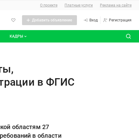
О сайте
О проекте
Платные услуги
Реклама на сайте
Добавить объявление
Вход
Регистрация
КАДРЫ
сты
Все вакансии
е деятельность без регистрац
Все резюме
ты,
трации в ФГИС
ской областям 27
ребований в области